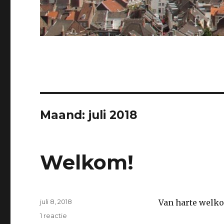
Maand: juli 2018
Welkom!
Geplaatst
juli 8, 2018
Van harte welko
op
1 reactie
op