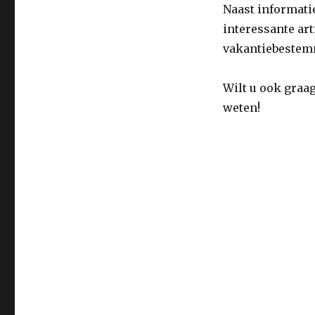
Welkom!
Naast informati
interessante ar
vakantiebestem
Wilt u ook graa
weten!